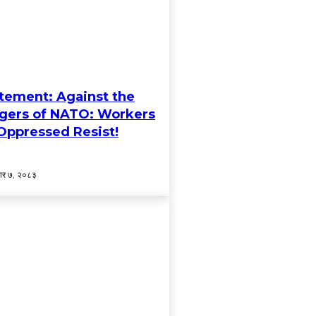
tement: Against the
ers of NATO: Workers
Oppressed Resist!
ार ७, २०८३