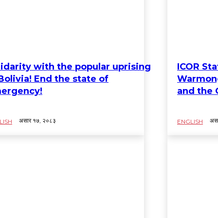
lidarity with the popular uprising
ICOR Sta
Bolivia! End the state of
Warmong
ergency!
and the 
असार १७, २०८३
अस
LISH
ENGLISH