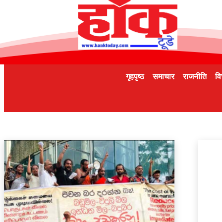
गृहपृष्ठ
समाचार
राजनीति
वि