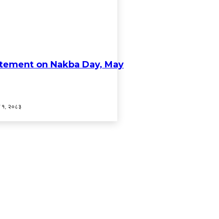
atement on Nakba Day, May
्ठ १, २०८३