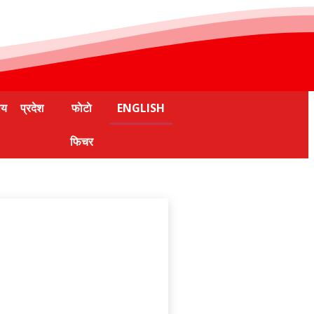
ीय
प्रदेश
फाेटाे
ENGLISH
फिचर