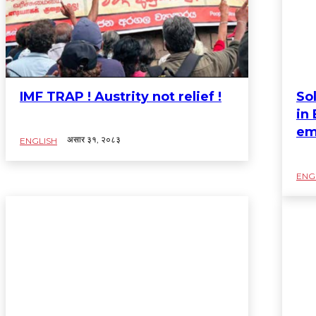
IMF TRAP ! Austrity not relief !
So
in 
em
असार ३१, २०८३
ENGLISH
ENG