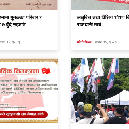
टनामा मृुतकका परिवार र
लघुवित्त तथा वित्तिय शोषण विर
७ बुँदे सहमति
राजधानी मार्च
ाउन १५, २०८३
फाेटाे फिचर
साउन १४, २०८३