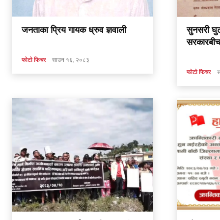
जनताका प्रिय गायक ध्रुव ज्ञवाली
सुनसरी घु
सरकारबीच 
फाेटाे फिचर
साउन १६, २०८३
फाेटाे फिचर
स