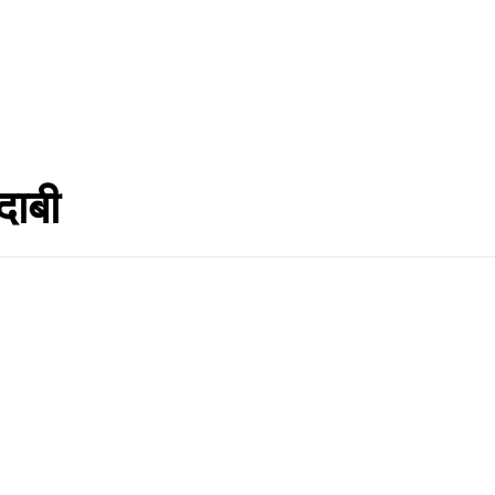
चार
अर्थ
स्वास्थ्य
प्रविधि
अन्तराष्ट्रिय
खेलकुद
साहित्य
सम्पादक
दाबी