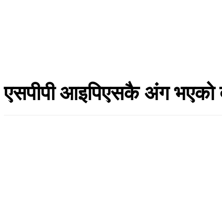
गृहपृष्ठ
समाचार
राजनीति
वि
एसपीपी आइपिएसकै अंग भएको 
हाँक टुडे
असार १, २०७९
Facebook
Twitter
Copy URL