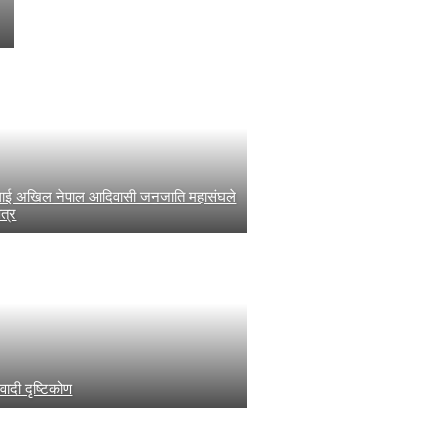
ीलाई अखिल नेपाल आदिवासी जनजाति महासंघले
पत्र
्सवादी दृष्टिकोण