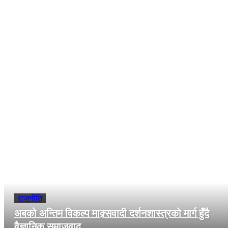
लोकलाज र कार्यकर्ताको आलोचनाबाट बच्नका लागि मात्र जारी ग
Comments
समाचार सँग सम्वन्धित
राजनीति
अबको अन्तिम विकल्प माक्र्सवादी दर्शनशास्त्रको मार्ग हुँदै
वैज्ञानिक समाजवाद