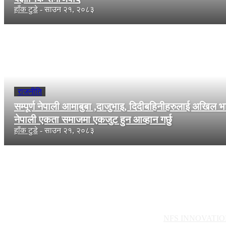
हाँक टुडे
-
साउन २१, २०८३
राजनीति
सम्पूर्ण नेपाली आमाबुबा ,दाजुभाइ, दिदीबहिनीहरुलाई अखिल 
नेपाली एकता समाजमा एकजुट हुन आव्हान गर्छु
हाँक टुडे
-
साउन २१, २०८३
© सर्वाधिकार सुरक्षित हाँक टुडेमा | Web developed by
NFS INNOVATIO