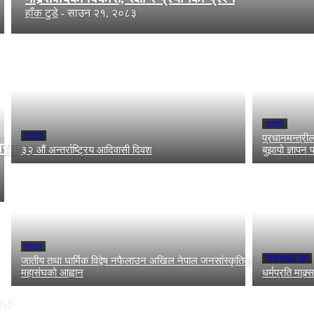
हाँक टुडे
-
साउन २१, २०८३
राजनीति
राजनीति
प्रधानमन्त्र
भारत
३२ औं अन्तर्राष्ट्रिय आदिवासी दिवश
बुझायो ज्ञापन 
समाचार
FEATURED TOP
जातीय तथा धार्मिक विद्वेष नफैलाउन अखिल नेपाल जनसांस्कृतिक
महासंघको आह्वान
धर्मप्रति माक्र
NS