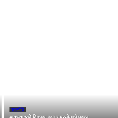
रिएको बक्तब्यको भनी टिप्पणी गरेका छन ।
- Advertisement -
राजनीति
माक्र्सवादको विकास, रक्षा र प्रयोगको प्रश्न