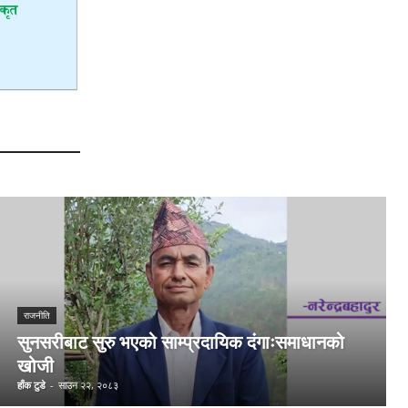
राजनीति
सुनसरीबाट सुरु भएको साम्प्रदायिक दंगाःसमाधानको
खोजी
हाँक टुडे
-
साउन २२, २०८३