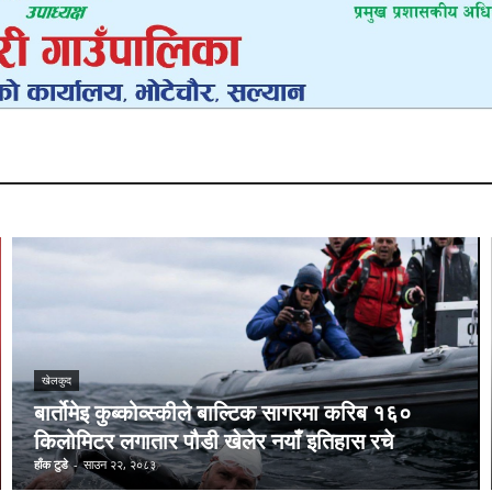
खेलकुद
बार्तोमेइ कुब्कोव्स्कीले बाल्टिक सागरमा करिब १६०
किलोमिटर लगातार पौडी खेलेर नयाँ इतिहास रचे
हाँक टुडे
-
साउन २२, २०८३