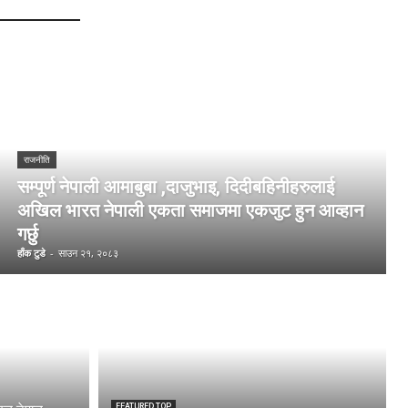
राजनीति
सम्पूर्ण नेपाली आमाबुबा ,दाजुभाइ, दिदीबहिनीहरुलाई
अखिल भारत नेपाली एकता समाजमा एकजुट हुन आव्हान
गर्छु
हाँक टुडे
-
साउन २१, २०८३
FEATURED TOP