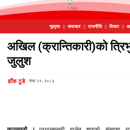
गृहपृष्ठ
समाचार
राजनीति
विचार
अर
अखिल (क्रान्तिकारी)को त्रिभ
जुलुश
हाँक टुडे
जेष्ठ २१, २०८३
Facebook
Twitter
Copy URL
काठमाण्डौ ।
प्रधानमन्त्री वालेन शाहको संसदमा रास्ट्