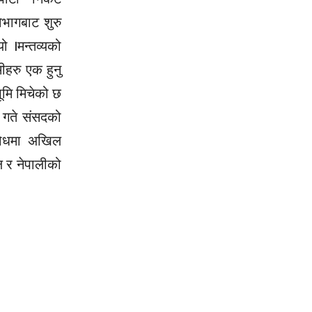
िभागबाट शुरु
 ।मन्तव्यको
मीहरु एक हुनु
भूमि मिचेको छ
१७ गते संसदको
िरोधमा अखिल
ाल र नेपालीको