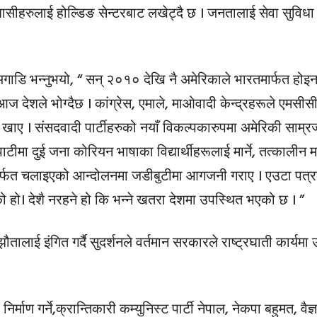
बासीहरुलाई होल्डिङ सेन्टरबाट लखेट्दै छ । जनतालाई सेवा सुविधा दि
गाडि भन्नुभयो, “ सन् २०१० देखि नै अमेरिकाले भारतमार्फत होइन
आज देशले भोग्दैछ । कांग्रेस, एमाले, माओवादी केन्द्रहरूले एमसीसी
ाई खाए । संसदवादी पार्टीहरुको नयाँ विकल्पकारुपमा अमेरिकी साम्रज
मा दुई जना कोरियन भाषाका विद्यार्थीहरूलाई मार्ने, तत्कालीन मन
ू मार्फत चलाइएको आन्दोलनमा जडीबुटीमा आगजनी गराए । एउटा पत
ो हो। देशै नरहने हो कि भन्ने खतरा देशमा उपस्थित भएको छ । ”
ाई इंगित गर्दै सुदर्शनले वर्तमान सरकारले राष्ट्रघाती कार्यमा 
र्माण गर्ने,क्रान्तिकारी कम्युनिस्ट पार्टी नेपाल, नेकपा बहुमत, वैज