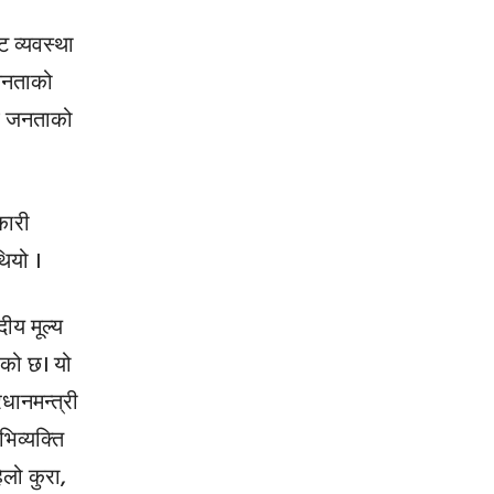
ट व्यवस्था
 जनताको
ेछ जनताको
कारी
ियो ।
दीय मूल्य
ेको छ। यो
धानमन्त्री
िव्यक्ति
लो कुरा,