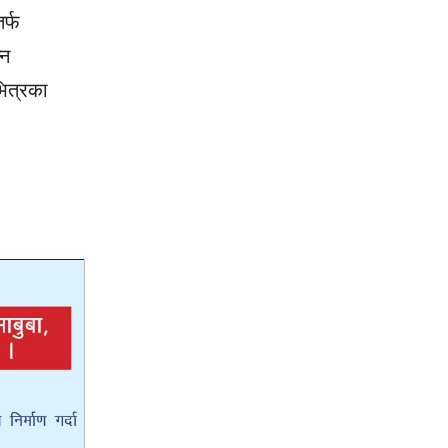
र्फ
्न
भित्रका