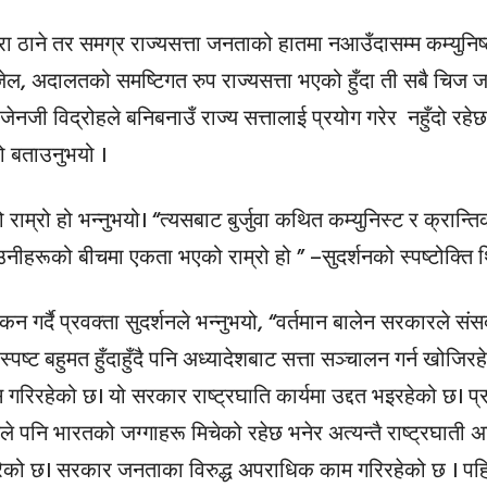
ुरा ठाने तर समग्र राज्यसत्ता जनताको हातमा नआउँदासम्म कम्युनिष्
,जेल, अदालतको समष्टिगत रुप राज्यसत्ता भएको हुँदा ती सबै चिज
नजी विद्रोहले बनिबनाउँ राज्य सत्तालाई प्रयोग गरेर नहुँदो रह
ेको बताउनुभयो ।
 राम्रो हो भन्नुभयो। “त्यसबाट बुर्जुवा कथित कम्युनिस्ट र क्रान्ति
उनीहरूको बीचमा एकता भएको राम्रो हो ” –सुदर्शनको स्पष्टोक्ति थ
न गर्दै प्रवक्ता सुदर्शनले भन्नुभयो, “वर्तमान बालेन सरकारले संस
्ट बहुमत हुँदाहुँदै पनि अध्यादेशबाट सत्ता सञ्चालन गर्न खोजिरह
रिरहेको छ। यो सरकार राष्ट्रघाति कार्यमा उद्दत भइरहेको छ। प्र
े पनि भारतको जग्गाहरू मिचेको रहेछ भनेर अत्यन्तै राष्ट्रघाती अभ
गरेको छ। सरकार जनताका विरुद्ध अपराधिक काम गरिरहेको छ । पहि