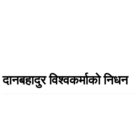
दानबहादुर विश्वकर्माको निधन
हाँक टुडे
असार २४, २०८३
Facebook
Twitter
Copy URL