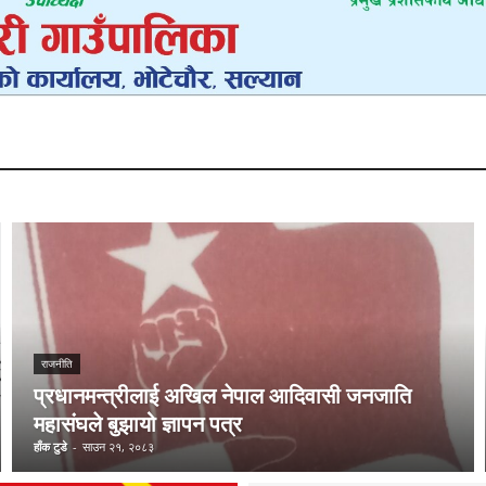
राजनीति
प्रधानमन्त्रीलाई अखिल नेपाल आदिवासी जनजाति
महासंघले बुझायो ज्ञापन पत्र
हाँक टुडे
-
साउन २१, २०८३