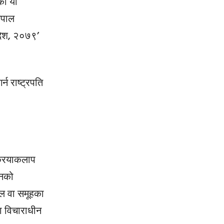
को यो
ेपाल
ादेश, २०७९’
न राष्ट्रपति
क्रियाकलाप
ूनको
दल वा समूहका
मा विचाराधीन