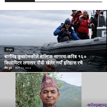
खेलकुद
बार्तोमेइ कुब्कोव्स्कीले बाल्टिक सागरमा करिब १६०
किलोमिटर लगातार पौडी खेलेर नयाँ इतिहास रचे
हाँक टुडे
-
साउन २२, २०८३