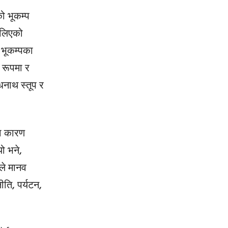
ो भूकम्प
 लिएको
 भूकम्पका
 रूपमा र
ौधनाथ स्तूप र
का कारण
ो भने,
ले मानव
ति, पर्यटन,