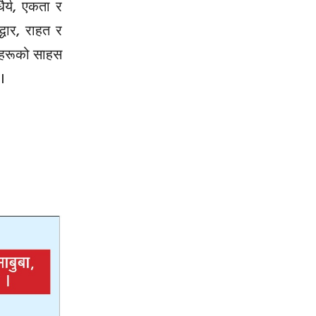
ैर्य, एकता र
धार, राहत र
लीहरूको साहस
।