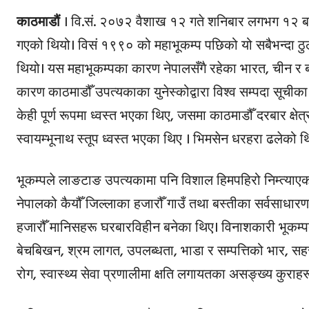
काठमाडौं
। वि.सं. २०७२ वैशाख १२ गते शनिबार लगभग १२ बजे गो
गएको थियो। विसं १९९० को महाभूकम्प पछिको यो सबैभन्दा ठुल
थियो। यस महाभूकम्पका कारण नेपालसँगै रहेका भारत, चीन र
कारण काठमाडौँ उपत्यकाका युनेस्कोद्वारा विश्व सम्पदा सूची
केही पूर्ण रूपमा ध्वस्त भएका थिए, जसमा काठमाडौँ दरबार क्षेत्र
स्वायम्भूनाथ स्तूप ध्वस्त भएका थिए । भिमसेन धरहरा ढलेको थ
भूकम्पले लाङटाङ उपत्यकामा पनि विशाल हिमपहिरो निम्त्य
नेपालको कैयौँ जिल्लाका हजारौँ गाउँ तथा बस्तीका सर्वसाधा
हजारौँ मानिसहरू घरबारविहीन बनेका थिए। विनाशकारी भूकम्पद
बेचबिखन, श्रम लागत, उपलब्धता, भाडा र सम्पत्तिको भार, स
रोग, स्वास्थ्य सेवा प्रणालीमा क्षति लगायतका असङ्ख्य कुरा