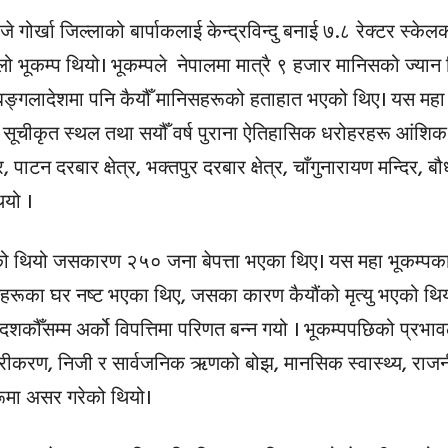
र्खा जिल्लाको बार्पाकलाई केन्द्रविन्दु बनाई ७.८ रेक्टर स्केलक
ो भूकम्प थियो। भूकम्पले नेपालमा मात्रै ९ हजार मानिसको ज्यान
 बङ्गलादेशमा पनि कैयौँ मानिसहरूको हताहात भएको थिए। यस महा
का सूचीकृत स्थल तथा सयौँ वर्ष पुराना ऐतिहासिक धरोहरहरू आंशिक
, पाटन दरबार क्षेत्र, भक्तपुर दरबार क्षेत्र, चाँगुनारायण मन्दिर, ब
ियो ।
ाएको थियो जसकारण २५० जना बेपत्ता भएका थिए। यस महा भूकम्प
रणहरूका घर नष्ट भएका थिए, जसका कारण कैयौंको मृत्यु भएको थिय
शकौँसम्म अर्को विपत्तिमा परिणत बन्न गयो । भूकम्पपछिको प्रभाव
हरीकरण, निजी र सार्वजनिक ऋणको बोझ, मानसिक स्वास्थ्य, राजनी
हरूमा असर गरेको थियो।