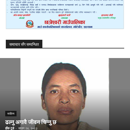
समाचार सँग सम्वन्धित
साहित्य
ढल्नु अगावै जीवन चिन्नु छ
हाँक टुडे
-
साउन २४, २०८३