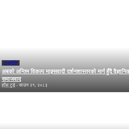
समाचार सँग सम्वन्धित
राजनीति
अबको अन्तिम विकल्प माक्र्सवादी दर्शनशास्त्रको मार्ग हुँदै वैज्ञानि
समाजवाद
हाँक टुडे
-
साउन २१, २०८३