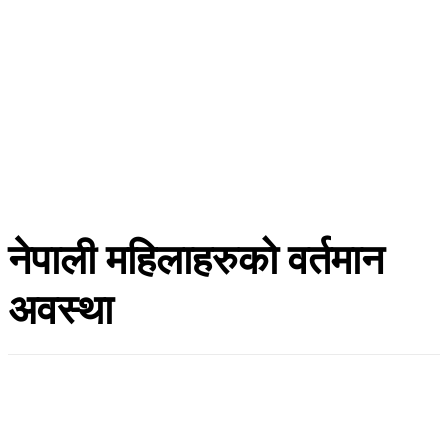
नेपाली महिलाहरुको वर्तमान
अवस्था
हाँक टुडे
जेष्ठ २१, २०८३