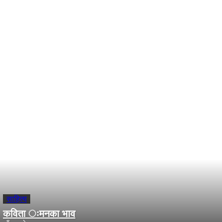
Comments
- Advertisement -
समाचार सँग सम्वन्धित
साहित्य
कविता ःमनका भाव