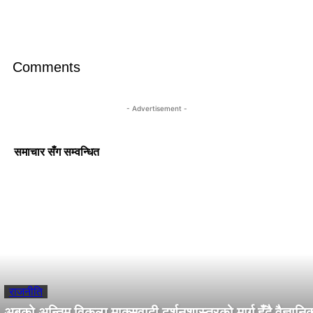
Comments
- Advertisement -
समाचार सँग सम्वन्धित
राजनीति
अबको अन्तिम विकल्प माक्र्सवादी दर्शनशास्त्रको मार्ग हुँदै वैज्ञानि