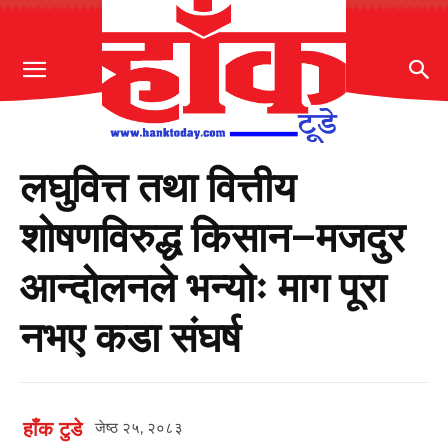
लघुवित्त तथा वित्तीय
शोषणविरुद्ध किसान–मजदुर
आन्दोलनले भन्योः माग पूरा
नभए कडा संघर्ष
हाँक टुडे
जेष्ठ २५, २०८३