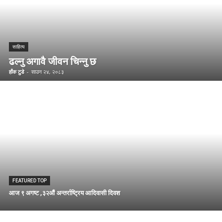
साहित्य
ढल्नु अगावै जीवन चिन्नु छ
हाँक टुडे
-
साउन २४, २०८३
FEATURED TOP
आज ९ अगष्ट ,३२औं अन्तर्राष्ट्रिय आदिवासी दिवश