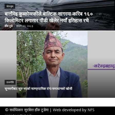
खेलकुद
बार्तोमेइ कुब्कोव्स्कीले बाल्टिक सागरमा करिब १६०
किलोमिटर लगातार पौडी खेलेर नयाँ इतिहास रचे
हाँक टुडे
-
साउन २२, २०८३
राजनीति
सुनसरीबाट सुरु भएको साम्प्रदायिक दंगाःसमाधानको खोजी
© सर्वाधिकार सुरक्षित हाँक टुडेमा | Web developed by
NFS