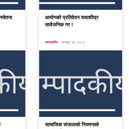
जनचेतना
आयोगको प्रतिवेदन यथाशीघ्र
सार्वजनिक गर !
सम्पादकीय
फाल्गुन २७, २०८२
श
सामाजिक संजालको नियमनको