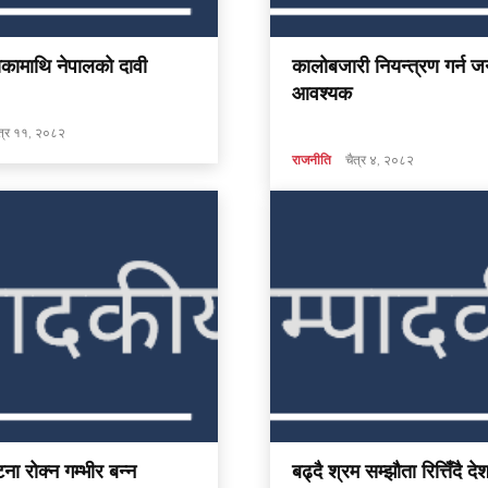
ाकामाथि नेपालको दावी
कालोबजारी नियन्त्रण गर्न 
आवश्यक
त्र ११, २०८२
राजनीति
चैत्र ४, २०८२
टना रोक्न गम्भीर बन्न
बढ्दै श्रम सम्झौता रित्तिँदै दे