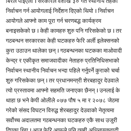
बिरलै पाइएला । सरकारले वैशाख ३० गते स्थानीय तहको
निर्वाचन गर्न आयोगलाई निर्देशन दिएको थियो । निर्वाचन
आयोगले आफ्नो काम पूरा गर्न चरणबद्ध कार्यक्रम
बनाइसकेको छ । केही कामहरु शुरु पनि गरिसकेको छ । तर
गठबन्धन सरकारका केही घटकहरु फेरि अर्ली इलेक्सनको
कुरा उठाउन थालेका छन् । गठबन्धनका घटकका माओवादी
केन्द्र र एकीकृत समाजवादीका नेताहरु प्रतिनिधिसभाको
निर्वाचन स्थानीय निर्वाचन भन्दा पहिले गर्नुपर्ने कुराको चर्चा
शुरु गरिसकेका छन् । तर प्रधानमन्त्री शेरबहादुर देउवाले
त्यो प्रस्तावमा आफ्नो सहमति जनाएका छैनन् । उनलाई के
थाहा छ भने केपी ओलीले ०७७ पौष ५ मा र २०७८ जेठमा
गरेको संसद विघटन विरुद्ध शेरबहादुर देउवाको नेतृत्वमा
सर्वोच्च अदालतमा गठबन्धनका घटकहरु एकै साथ उजुरी
दिएका थिए । आज फेरि आफूले पनि त्यही अधिनायकवादी