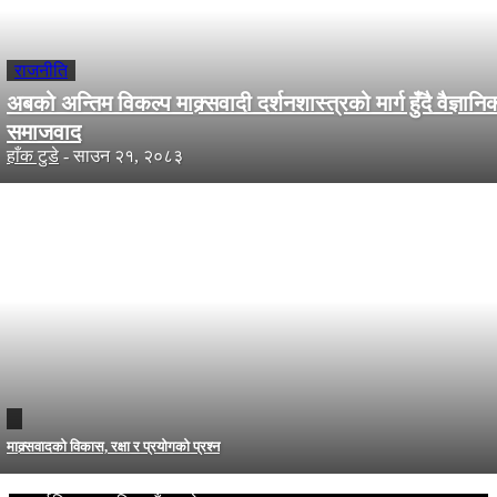
राजनीति
अबको अन्तिम विकल्प माक्र्सवादी दर्शनशास्त्रको मार्ग हुँदै वैज्ञानि
समाजवाद
हाँक टुडे
-
साउन २१, २०८३
माक्र्सवादको विकास, रक्षा र प्रयोगको प्रश्न