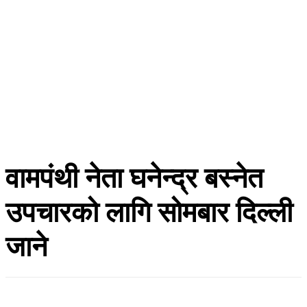
वामपंथी नेता घनेन्द्र बस्नेत
उपचारको लागि सोमबार दिल्ली
जाने
हाँक टुडे
जेष्ठ १, २०८३